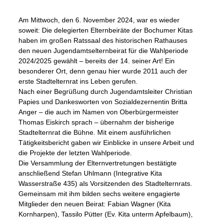
Am Mittwoch, den 6. November 2024, war es wieder
soweit: Die delegierten Elternbeiräte der Bochumer Kitas
haben im großen Ratssaal des historischen Rathauses
den neuen Jugendamtselternbeirat für die Wahlperiode
2024/2025 gewählt – bereits der 14. seiner Art! Ein
besonderer Ort, denn genau hier wurde 2011 auch der
erste Stadtelternrat ins Leben gerufen.
Nach einer Begrüßung durch Jugendamtsleiter Christian
Papies und Dankesworten von Sozialdezernentin Britta
Anger – die auch im Namen von Oberbürgermeister
Thomas Eiskirch sprach – übernahm der bisherige
Stadtelternrat die Bühne. Mit einem ausführlichen
Tätigkeitsbericht gaben wir Einblicke in unsere Arbeit und
die Projekte der letzten Wahlperiode.
Die Versammlung der Elternvertretungen bestätigte
anschließend Stefan Uhlmann (Integrative Kita
Wasserstraße 435) als Vorsitzenden des Stadtelternrats.
Gemeinsam mit ihm bilden sechs weitere engagierte
Mitglieder den neuen Beirat: Fabian Wagner (Kita
Kornharpen), Tassilo Pütter (Ev. Kita unterm Apfelbaum),